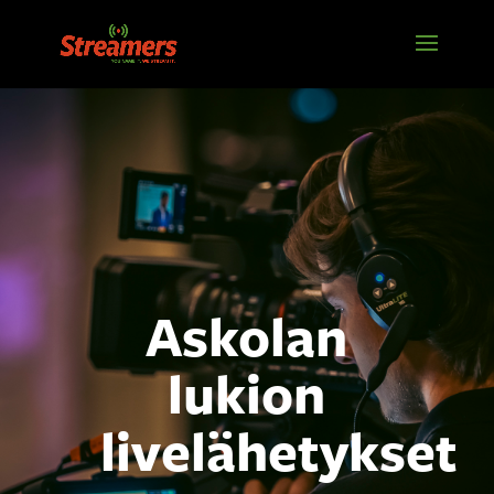
Askolan
lukion
livelähetykset