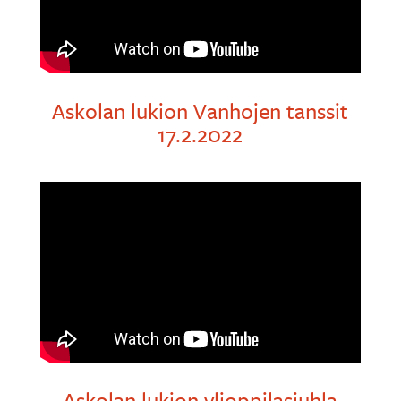
Askolan lukion Vanhojen tanssit
17.2.2022
Askolan lukion ylioppilasjuhla