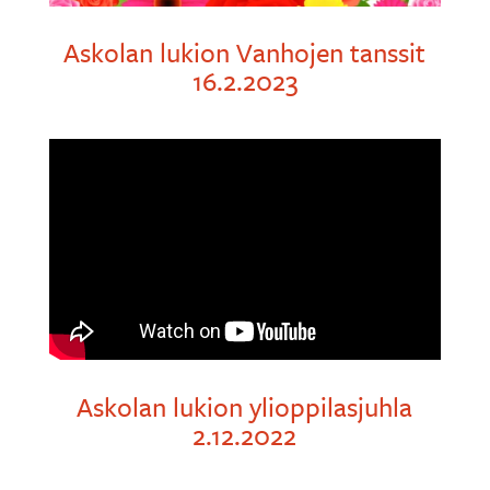
Askolan lukion Vanhojen tanssit
16.2.2023
Askolan lukion ylioppilasjuhla
2.12.2022