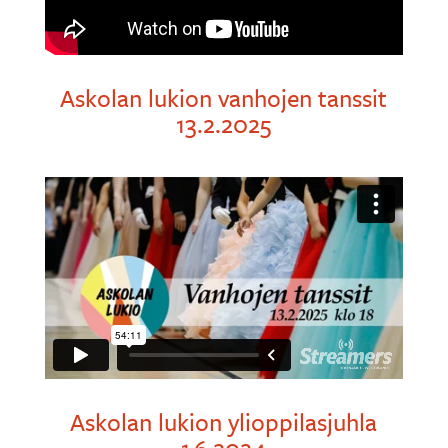
Askolan lukion vanhojen tanssit
13.2.2025
Askolan lukion ylioppilasjuhla
1.6.2024